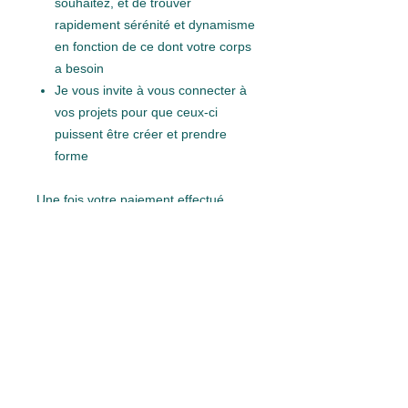
souhaitez, et de trouver
rapidement sérénité et dynamisme
en fonction de ce dont votre corps
a besoin
Je vous invite à vous connecter à
vos projets pour que ceux-ci
puissent être créer et prendre
forme
Une fois votre paiement effectué,
vous recevrez dans les 24h un mail
avec les accès aux séances pendant
21 jours
POLITIQUE DE
REMBOURSEMENT
Une fois le premier audio reçu, vous
INFO DE LIVRAISON
avez 24h pour demander à être